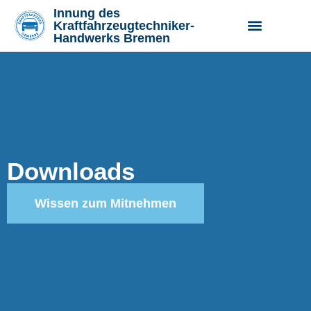
Innung des
Kraftfahrzeugtechniker-
Handwerks Bremen
Vorstand und Geschäftsste
Aus- und Weiterbildung
Downloads
Wissen zum Mitnehmen