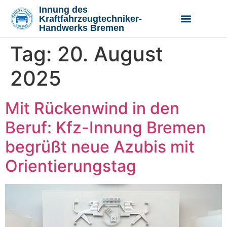
Inhalt
Innung des
springen
Kraftfahrzeugtechniker-
Handwerks Bremen
Tag:
20. August
Vorstand und Geschäftsste
Aus- und Weiterbildung
2025
Mit Rückenwind in den
Beruf: Kfz-Innung Bremen
begrüßt neue Azubis mit
Orientierungstag