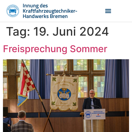
Inhalt
Innung des
springen
Kraftfahrzeugtechniker-
Handwerks Bremen
Tag:
19. Juni 2024
Vorstand und Geschäftsstelle
Aus- und Weiterbildung
Freisprechung Sommer